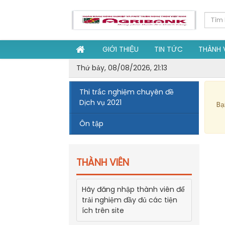
GIỚI THIỆU
TIN TỨC
THÀNH 
Thứ bảy, 08/08/2026, 21:13
Thi trắc nghiệm chuyên đề
Dịch vụ 2021
Bạ
Ôn tập
THÀNH VIÊN
Hãy đăng nhập thành viên để
trải nghiệm đầy đủ các tiện
ích trên site