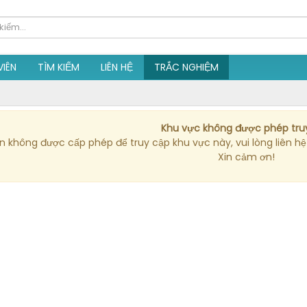
VIÊN
TÌM KIẾM
LIÊN HỆ
TRẮC NGHIỆM
Khu vực không được phép tru
n không được cấp phép để truy cập khu vực này, vui lòng liên hệ 
Xin cảm ơn!